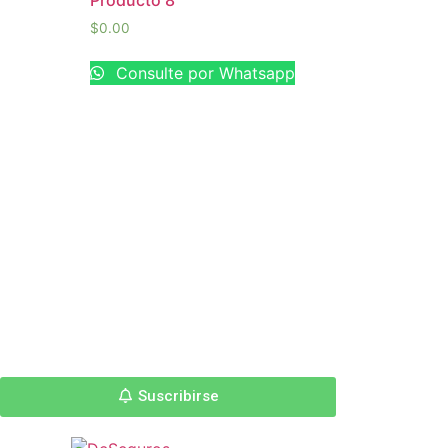
Producto 8
$
0.00
p
Consulte por Whatsapp
Suscribirse