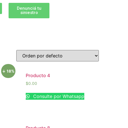
Denunciá tu
siniestro
↓ 18%
Producto 4
$
0.00
Consulte por Whatsapp
p