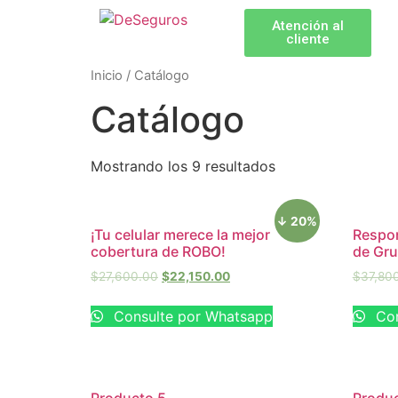
Atención al
cliente
Inicio
/ Catálogo
Catálogo
Mostrando los 9 resultados
↓ 20%
¡Tu celular merece la mejor
Respon
cobertura de ROBO!
de Gr
$
27,600.00
$
22,150.00
$
37,80
Consulte por Whatsapp
Con