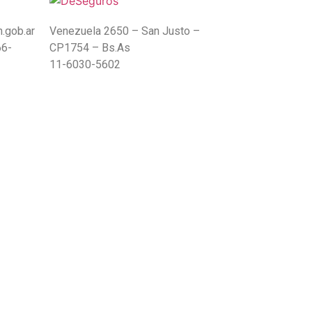
.gob.ar
Venezuela 2650 – San Justo –
66-
CP1754 – Bs.As
11-6030-5602