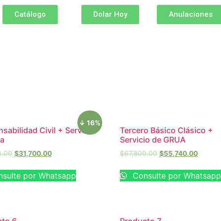
Catálogo
Dolar Hoy
Anulaciones
↓ 16%
sabilidad Civil + Servicio
Tercero Básico Clásico +
ua
Servicio de GRUA
0.00
$
31,700.00
$
67,800.00
$
55,740.00
sulte por Whatsapp
Consulte por Whatsap