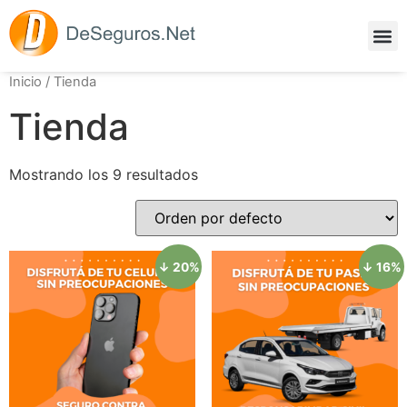
Denunciá tu siniestro
Inicio
/ Tienda
Tienda
Mostrando los 9 resultados
↓ 20%
↓ 16%