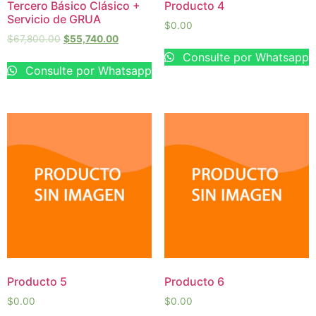
Tercero Básico Clásico +
Producto 4
Servicio de GRUA
$
0.00
$
67,800.00
$
55,740.00
Consulte por Whatsapp
Consulte por Whatsapp
Producto 5
Producto 6
$
0.00
$
0.00