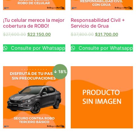
¡Tu celular merece la mejor
Responsabilidad Civil +
cobertura de ROBO!
Servicio de Grua
$
27,600.00
$
22,150.00
$
37,800.00
$
31,700.00
Consulte por Whatsapp
Consulte por Whatsapp
↓ 18%