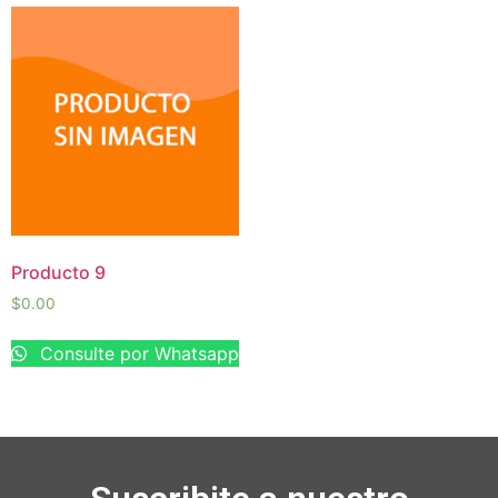
Producto 9
$
0.00
Consulte por Whatsapp